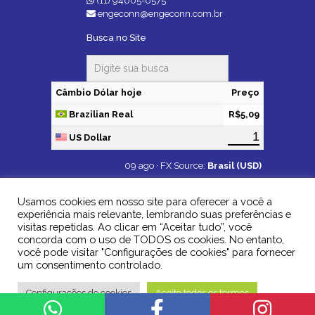
(11) 94605-6575
engeconn@engeconn.com.br
Busca no Site
Câmbio Dólar hoje
Preço
Brazilian Real
R$5,09
US Dollar
09 ago ·
FX Source
:
Brasil (USD)
Usamos cookies em nosso site para oferecer a você a
experiência mais relevante, lembrando suas preferências e
visitas repetidas. Ao clicar em “Aceitar tudo”, você
concorda com o uso de TODOS os cookies. No entanto,
você pode visitar "Configurações de cookies" para fornecer
um consentimento controlado.
©2024 Engeconn - Fios e Cabos Elétricos. Todos os direitos
reservados.
Configurações de cookies
Aceito todos os termos