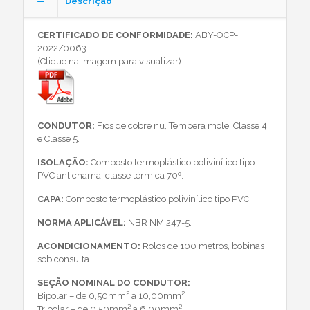
Descrição
CERTIFICADO DE CONFORMIDADE:
ABY-OCP-
2022/0063
(Clique na imagem para visualizar)
CONDUTOR:
Fios de cobre nu, Têmpera mole, Classe 4
e Classe 5.
ISOLAÇÃO:
Composto termoplástico polivinílico tipo
PVC antichama, classe térmica 70º.
CAPA:
Composto termoplástico polivinílico tipo PVC.
NORMA APLICÁVEL:
NBR NM 247-5.
ACONDICIONAMENTO:
Rolos de 100 metros, bobinas
sob consulta.
SEÇÃO NOMINAL DO CONDUTOR:
Bipolar – de 0,50mm² a 10,00mm²
Tripolar – de 0,50mm² a 6,00mm²