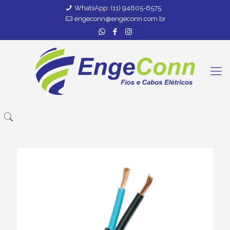
WhatsApp: (11) 94605-6575
engeconn@engeconn.com.br