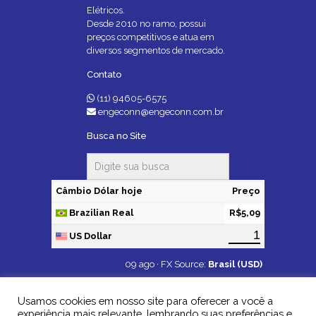
Elétricos.
Desde 2010 no ramo, possui
preços competitivos e atua em
diversos segmentos de mercado.
Contato
(11) 94605-6575
engeconn@engeconn.com.br
Busca no Site
Câmbio Dólar hoje
Preço
Brazilian Real
R$5,09
US Dollar
09 ago ·
FX Source
:
Brasil (USD)
Usamos cookies em nosso site para oferecer a você a
experiência mais relevante, lembrando suas preferências e